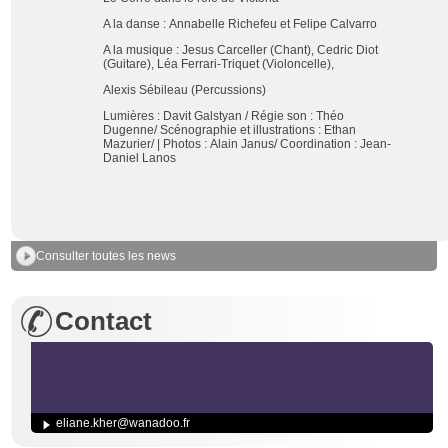
A la danse :
Annabelle Richefeu et Felipe Calvarro
A la musique :
Jesus Carceller (
Chant),
Cedric Diot
(
Guitare),
Léa Ferrari-Triquet (
Violoncelle),
Alexis Sébileau
(Percussions)
Lumières :
Davit Galstyan /
Régie son :
Théo
Dugenne/
Scénographie et illustrations :
Ethan
Mazurier/
| Photos :
Alain Janus/
Coordination :
Jean-
Daniel Lanos
Consulter toutes les news
Contact
eliane.kher@wanadoo.fr