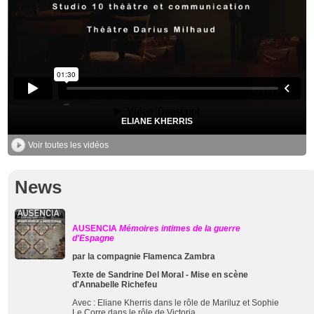
ELIANE KHERRIS
Voir toutes les vidéos
News
AUSENCIA
Mémoires intimes de la guerre
d'Espagne
par la compagnie Flamenca Zambra
Texte de Sandrine Del Moral - Mise en scène
d'Annabelle Richefeu
Avec :
Eliane Kherris
dans le rôle de Mariluz et
Sophie
Le Corre dans le rôle de Victoria