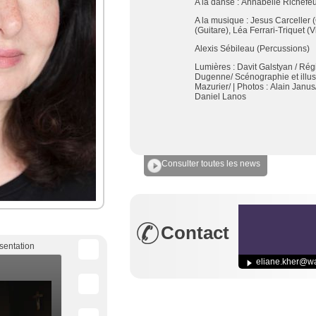
A la danse :
Annabelle Richefeu
A la musique :
Jesus Carceller (
(
Guitare),
Léa Ferrari-Triquet (
V
Alexis Sébileau
(Percussions)
Lumières :
Davit Galstyan /
Régi
Dugenne/
Scénographie et illus
Mazurier/
| Photos :
Alain Janus
Daniel Lanos
Consulter toutes les news
Contact
sentation
eliane.kher@w