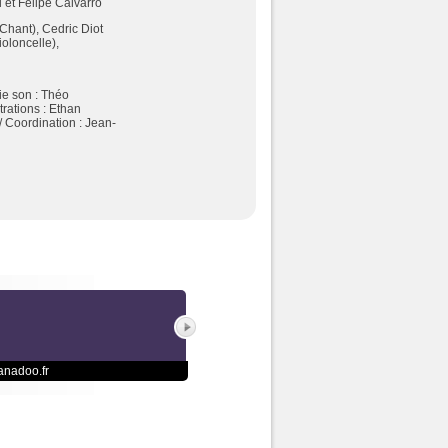
 et Felipe Calvarro
Chant),
Cedric Diot
ioloncelle),
e son :
Théo
trations :
Ethan
/
Coordination :
Jean-
anadoo.fr