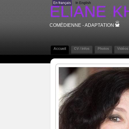
En français
In English
ELIANE
K
COMÉDIENNE - ADAPTATION
Accueil
CV / Infos
Photos
Vidéos