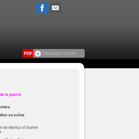
PDF
Télécharger la fiche
de la guerre
Zambra
 Mise en scène
le de Mariluz et
Sophie
a