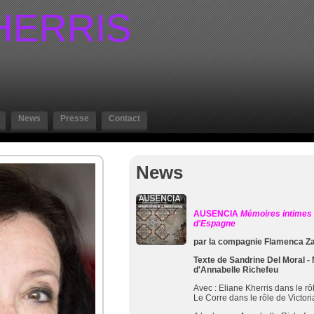
HERRIS
News
Presse
Contact
News
AUSENCIA
Mémoires intimes 
d'Espagne
par la compagnie Flamenca 
Texte de Sandrine Del Moral -
d'Annabelle Richefeu
Avec :
Eliane Kherris
dans le rô
Le Corre dans le rôle de Victori