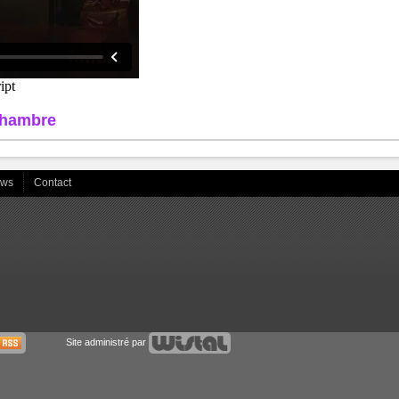
chambre
ews
Contact
Site administré par