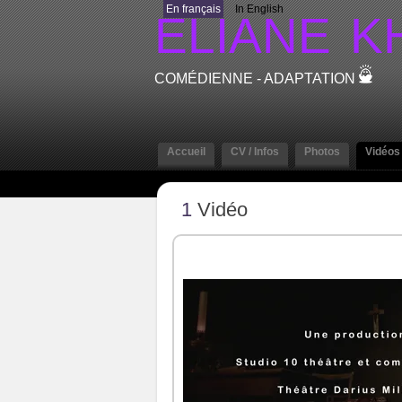
En français
In English
ELIANE
K
COMÉDIENNE - ADAPTATION
Accueil
CV / Infos
Photos
Vidéos
1
Vidéo