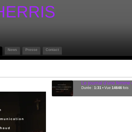
HERRIS
News
Presse
Contact
Le journal d'une femme
Durée :
1:31
• Vue
14646
fois